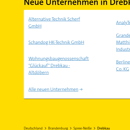
Neue Unternehmen in Dreb
Alternative Technik Scherf
Analy
GmbH
Grande
Schandog HK-Technik GmbH
Matthi
Indust
Wohnungsbaugenossenschaft
Berlin
"Glückauf" Drebkau -
Co. KG
Altdöbern
Alle neuen Unternehmen
Deutschland
Brandenburg
Spree-Neiße
Drebkau