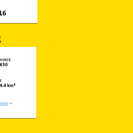
16
g
OHNER
650
E
4.4 km²
hren