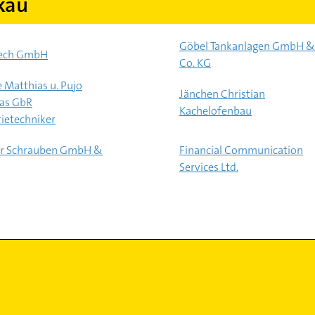
kau
Göbel Tankanlagen GmbH &
Tech GmbH
Co. KG
 Matthias u. Pujo
Jänchen Christian
as GbR
Kachelofenbau
rietechniker
er Schrauben GmbH &
Financial Communication
Services Ltd.