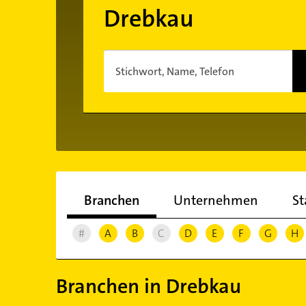
Drebkau
Stichwort, Name, Telefon
Branchen
Unternehmen
St
#
A
B
C
D
E
F
G
H
Branchen in Drebkau