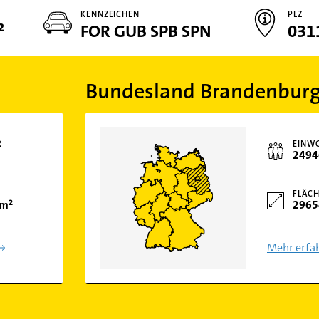
KENNZEICHEN
PLZ
²
FOR GUB SPB SPN
031
Bundesland Brandenbur
R
EINW
2494
FLÄCH
km²
2965
Mehr erfa