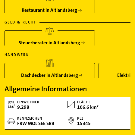
Restaurant in Altlandsberg
GELD & RECHT
Steuerberater in Altlandsberg
HANDWERK
Dachdecker in Altlandsberg
Elektrik
Allgemeine Informationen
EINWOHNER
FLÄCHE
9.298
106.6 km²
KENNZEICHEN
PLZ
FRW MOL SEE SRB
15345