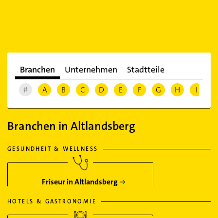
Branchen
Unternehmen
Stadtteile
#
A
B
C
D
E
F
G
H
I
J
Branchen in Altlandsberg
GESUNDHEIT & WELLNESS
Friseur in Altlandsberg
HOTELS & GASTRONOMIE