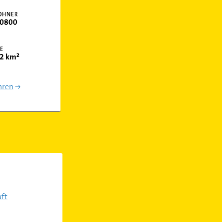
OHNER
0800
E
2 km²
hren
ft