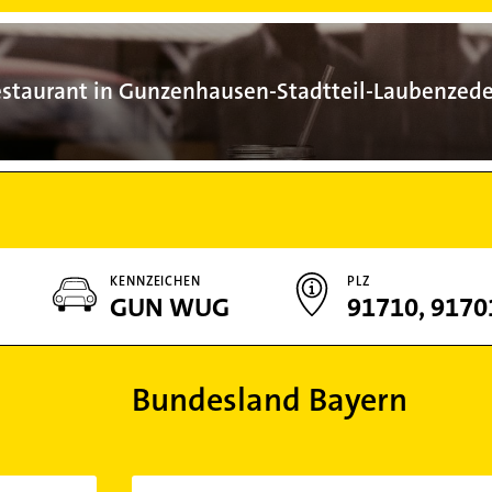
Restaurant in
staurant in Gunzenhausen-Stadtteil-Laubenzede
KENNZEICHEN
PLZ
GUN WUG
91710, 9170
Bundesland Bayern