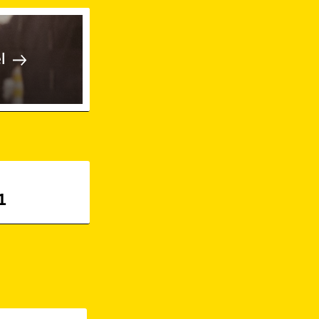
 Gunzenhausen-Stadtteil-Laubenze
l
1