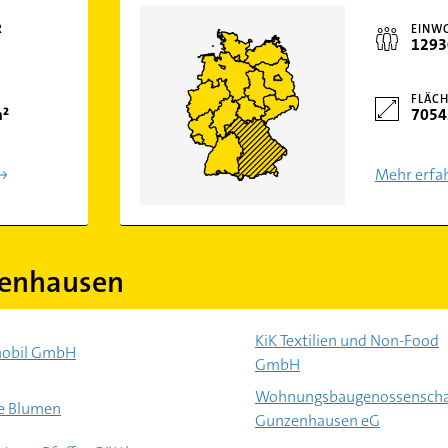
R
EINW
1293
FLÄCH
m²
7054
Mehr erfa
zenhausen
KiK Textilien und Non-Food
obil GmbH
GmbH
Wohnungsbaugenossenscha
e Blumen
Gunzenhausen eG