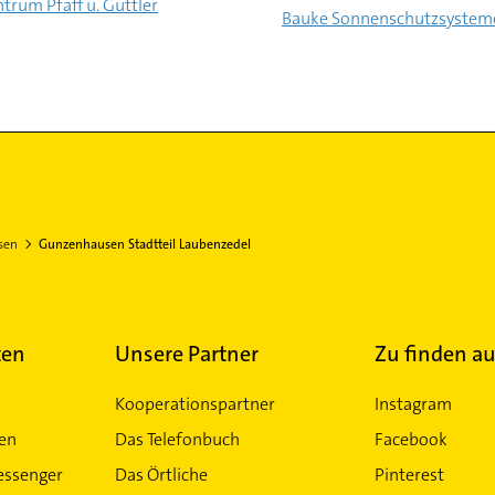
trum Pfaff u. Güttler
Bauke Sonnenschutzsystem
sen
Gunzenhausen Stadtteil Laubenzedel
ten
Unsere Partner
Zu finden au
Kooperationspartner
Instagram
ten
Das Telefonbuch
Facebook
essenger
Das Örtliche
Pinterest