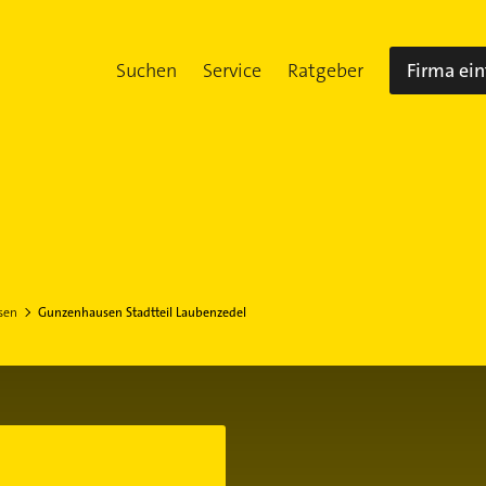
Suchen
Service
Ratgeber
Firma ei
sen
Gunzenhausen Stadtteil Laubenzedel