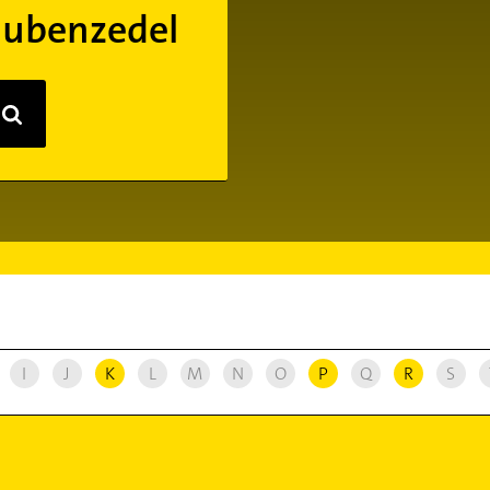
aubenzedel
I
J
K
L
M
N
O
P
Q
R
S