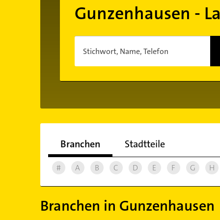
Gunzenhausen - L
Stichwort, Name, Telefon
Branchen
Stadtteile
#
A
B
C
D
E
F
G
H
Branchen in Gunzenhausen