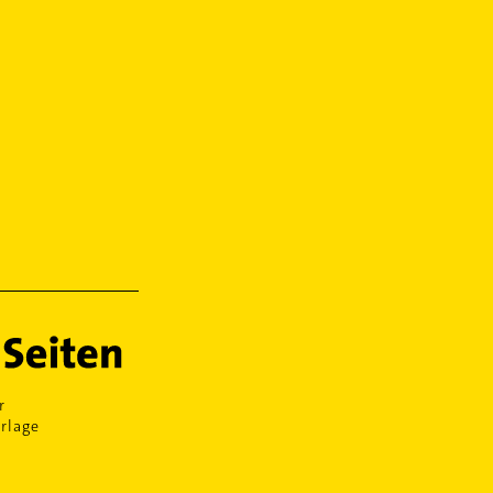
r
rlage