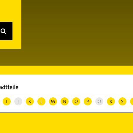
adtteile
I
J
K
L
M
N
O
P
Q
R
S