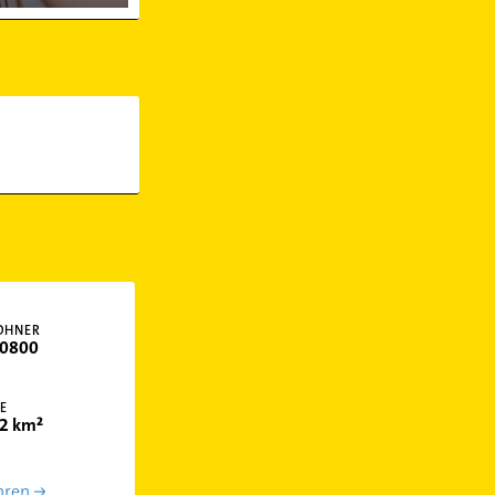
OHNER
0800
E
2 km²
hren