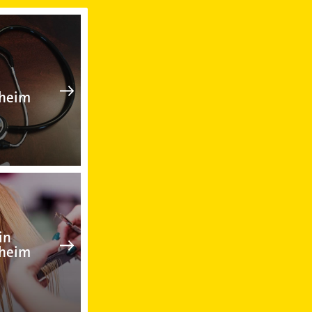
eim
Arzt in Mindelheim
heim
Friseur in Mindelheim
in
heim