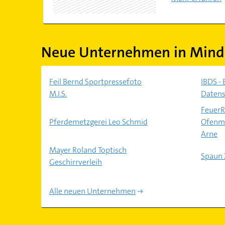
Neue Unternehmen in Mind
Feil Bernd Sportpressefoto
IBDS - 
M.I.S.
Datens
FeuerR
Pferdemetzgerei Leo Schmid
Ofenma
Arne
Mayer Roland Toptisch
Spaun 
Geschirrverleih
Alle neuen Unternehmen