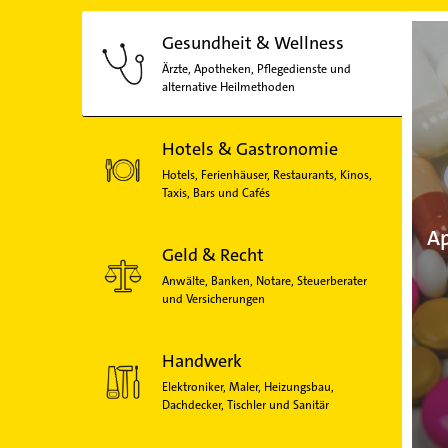
Gesundheit & Wellness
Ärzte, Apotheken, Pflegedienste und
alternative Heilmethoden
Hotels & Gastronomie
Hotels, Ferienhäuser, Restaurants, Kinos,
Taxis, Bars und Cafés
Ap
Geld & Recht
Anwälte, Banken, Notare, Steuerberater
und Versicherungen
Handwerk
Elektroniker, Maler, Heizungsbau,
Dachdecker, Tischler und Sanitär