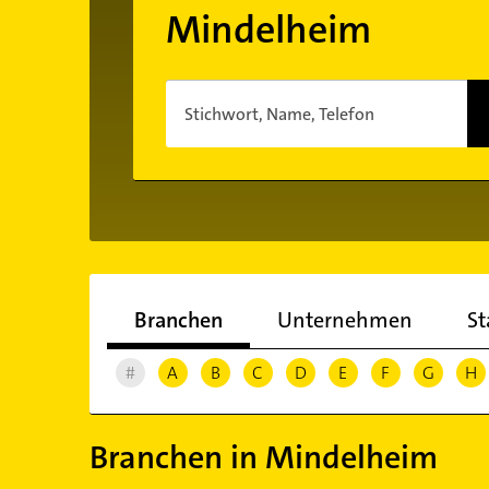
Mindelheim
Stichwort, Name, Telefon
Branchen
Unternehmen
St
#
A
B
C
D
E
F
G
H
Branchen in Mindelheim