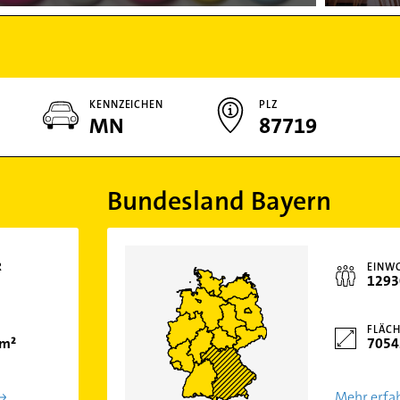
KENNZEICHEN
PLZ
MN
87719
Bundesland Bayern
R
EINW
1293
FLÄCH
km²
7054
Mehr erfa