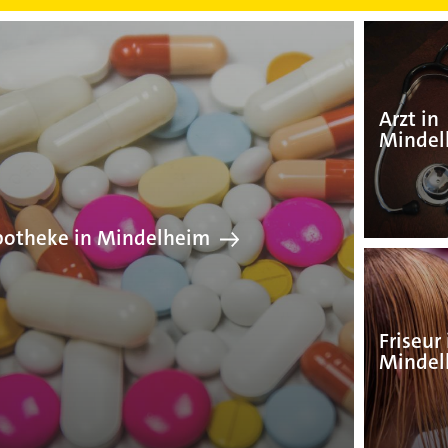
Apotheke in Mindelh
Arzt in
Mindel
otheke in Mindelheim
Friseur 
Mindel