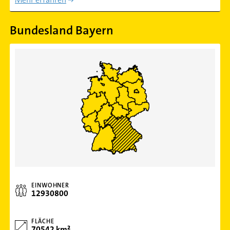
Bundesland Bayern
EINWOHNER
12930800
FLÄCHE
70542 km²