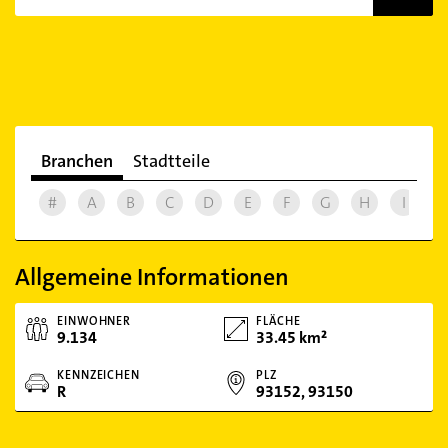
Branchen
Stadtteile
#
A
B
C
D
E
F
G
H
I
J
Allgemeine Informationen
EINWOHNER
FLÄCHE
9.134
33.45 km²
KENNZEICHEN
PLZ
R
93152, 93150