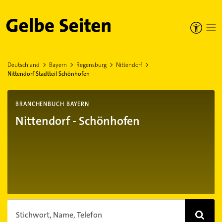
Gelbe Seiten
Deutschland
Bayern
Regensburg
Nittendorf
Nittendorf Stadtteil Schönhofen
BRANCHENBUCH BAYERN
Nittendorf - Schönhofen
Stichwort, Name, Telefon