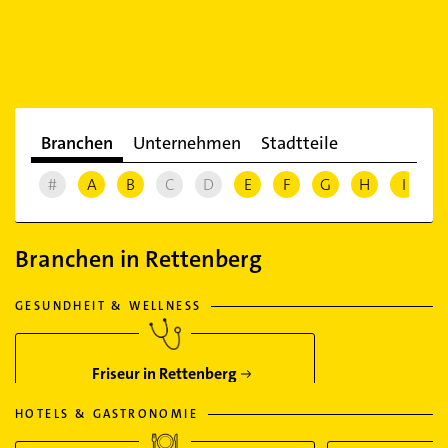
Branchen
Unternehmen
Stadtteile
#
A
B
C
D
E
F
G
H
I
J
Branchen in Rettenberg
GESUNDHEIT & WELLNESS
Friseur in Rettenberg
HOTELS & GASTRONOMIE