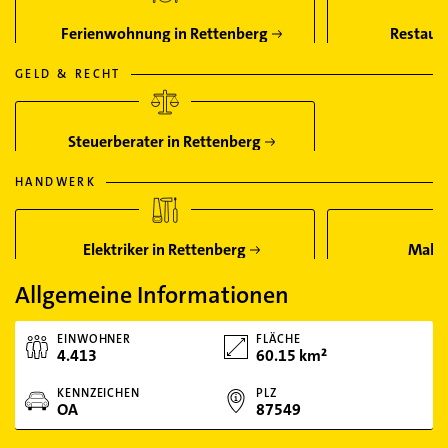
Ferienwohnung in Rettenberg
Restaura
GELD & RECHT
Steuerberater in Rettenberg
HANDWERK
Elektriker in Rettenberg
Maler
Allgemeine Informationen
EINWOHNER
FLÄCHE
4.413
60.15 km²
KENNZEICHEN
PLZ
OA
87549