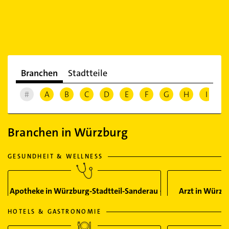
Branchen
Stadtteile
#
A
B
C
D
E
F
G
H
I
J
Branchen in Würzburg
GESUNDHEIT & WELLNESS
Apotheke in Würzburg-Stadtteil-Sanderau
Arzt in Würzb
HOTELS & GASTRONOMIE