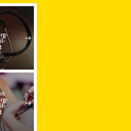
Stadtteil-Altstadt
Arzt in Würzburg-Stadtteil-Altsta
rg-
il-
t
Friseur in Würzburg-Stadtteil-Alt
in
rg-
il-
t