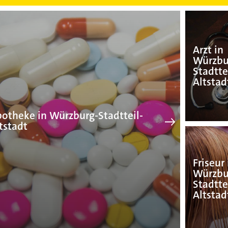
Apotheke in Würzburg-
Arzt in
Würzbu
Stadtte
Altstad
otheke in Würzburg-Stadtteil-
tstadt
Friseur 
Würzbu
Stadtte
Altstad