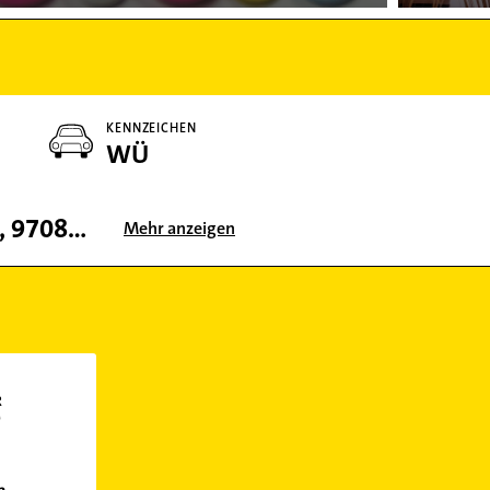
KENNZEICHEN
WÜ
97076, 97074, 97084, 97070, 97080, 97082, 97078, 97072, 97018
Mehr anzeigen
R
0