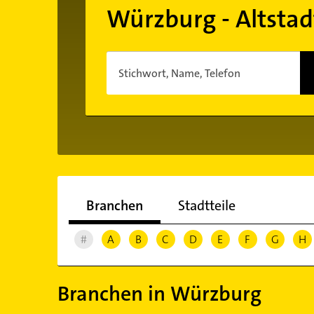
Würzburg - Altstad
Stichwort, Name, Telefon
Branchen
Stadtteile
#
A
B
C
D
E
F
G
H
Branchen in Würzburg