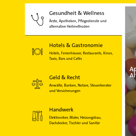
Gesundheit & Wellness
Ärzte, Apotheken, Pflegedienste und
alternative Heilmethoden
Hotels & Gastronomie
Hotels, Ferienhäuser, Restaurants, Kinos,
Taxis, Bars und Cafés
Ap
Al
Geld & Recht
Anwälte, Banken, Notare, Steuerberater
und Versicherungen
Handwerk
Elektroniker, Maler, Heizungsbau,
Dachdecker, Tischler und Sanitär