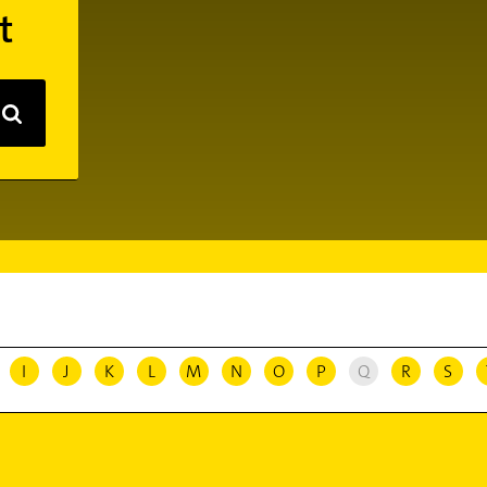
t
I
J
K
L
M
N
O
P
Q
R
S