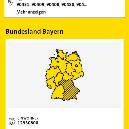
90431, 90409, 90408, 90480, 90461, 90429, 90489, 90443, 90451, 90455, 90439, 90441, 90482, 90471, 90475, 90427, 90402, 90425, 90453, 90478, 90491, 90473, 90449, 90411, 90403, 90469, 90459, 90419, 90268, 91052
Mehr anzeigen
Bundesland Bayern
EINWOHNER
12930800