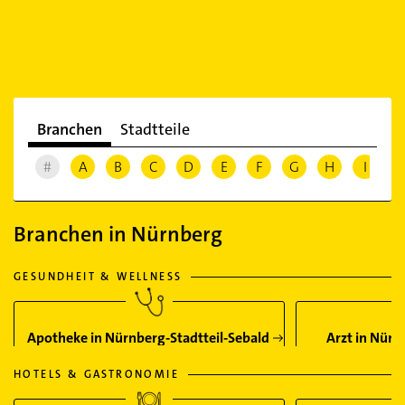
Branchen
Stadtteile
#
A
B
C
D
E
F
G
H
I
J
Branchen in Nürnberg
GESUNDHEIT & WELLNESS
Apotheke in Nürnberg-Stadtteil-Sebald
Arzt in Nürn
HOTELS & GASTRONOMIE