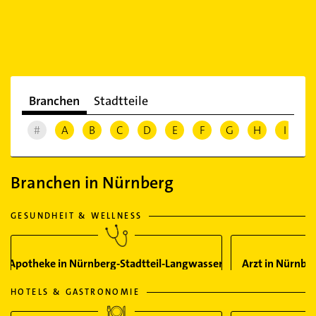
Branchen
Stadtteile
#
A
B
C
D
E
F
G
H
I
J
Branchen in Nürnberg
GESUNDHEIT & WELLNESS
Apotheke in Nürnberg-Stadtteil-Langwasser
Arzt in Nürnbe
HOTELS & GASTRONOMIE