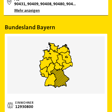
90431, 90409, 90408, 90480, 90461, 90429, 90489, 90443, 90451, 90455, 90439, 90441, 90482, 90471, 90475, 90427, 90402, 90425, 90453, 90478, 90491, 90473, 90449, 90411, 90403, 90469, 90459, 90419, 90268, 91052
Mehr anzeigen
Bundesland Bayern
EINWOHNER
12930800