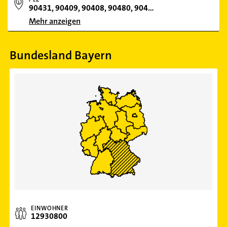
90431, 90409, 90408, 90480, 90461, 90429, 90489, 90443, 90451, 90455, 90439, 90441, 90482, 90471, 90475, 90427, 90402, 90425, 90453, 90478, 90491, 90473, 90449, 90411, 90403, 90469, 90459, 90419, 90268, 91052
Mehr anzeigen
Bundesland Bayern
EINWOHNER
12930800