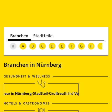
Branchen
Stadtteile
#
A
B
C
D
E
F
G
H
I
J
Branchen in Nürnberg
GESUNDHEIT & WELLNESS
Friseur in Nürnberg-Stadtteil-Großreuth h d Veste
HOTELS & GASTRONOMIE