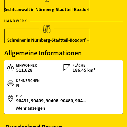
Rechtsanwalt in Nürnberg-Stadtteil-Boxdorf
HANDWERK
Schreiner in Nürnberg-Stadtteil-Boxdorf
Allgemeine Informationen
EINWOHNER
FLÄCHE
511.628
186.45 km²
KENNZEICHEN
N
PLZ
90431, 90409, 90408, 90480, 90461, 90429, 90489, 90443, 90451, 90455, 90439, 90441, 90482, 90471, 90475, 90427, 90402, 90425, 90453, 90478, 90491, 90473, 90449, 90411, 90403, 90469, 90459, 90419, 90268, 91052
Mehr anzeigen