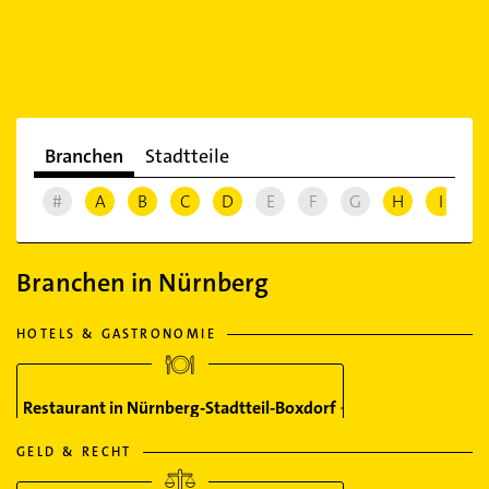
Branchen
Stadtteile
#
A
B
C
D
E
F
G
H
I
J
Branchen in Nürnberg
HOTELS & GASTRONOMIE
Restaurant in Nürnberg-Stadtteil-Boxdorf
GELD & RECHT