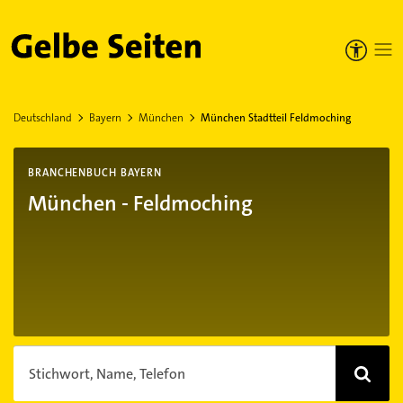
Gelbe Seiten
Deutschland
Bayern
München
München Stadtteil Feldmoching
BRANCHENBUCH BAYERN
München - Feldmoching
Stichwort, Name, Telefon