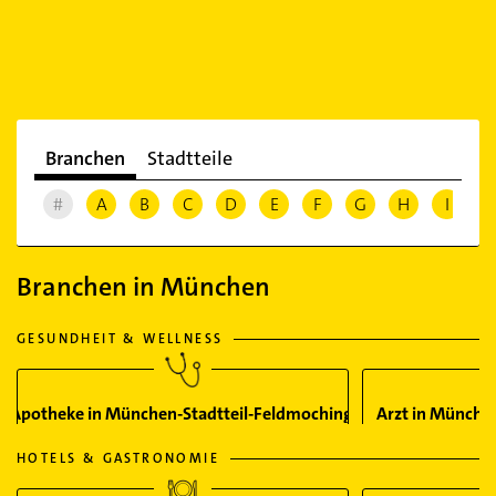
Branchen
Stadtteile
#
A
B
C
D
E
F
G
H
I
J
Branchen in München
GESUNDHEIT & WELLNESS
Apotheke in München-Stadtteil-Feldmoching
Arzt in Münche
HOTELS & GASTRONOMIE