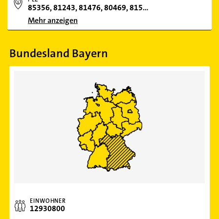
85356, 81243, 81476, 80469, 81547, 80638, 80933, 81375, 81929, 81669, 81373, 81673, 81677, 80809, 80804, 81827, 80993, 81825, 80799, 80538, 80798, 80796, 81679, 81737, 80999, 80337, 80935, 81549, 80992, 81829, 80636, 80634, 81675, 80687, 80637, 81541, 80335, 80336, 80807, 80937, 81241, 80995, 813
Mehr anzeigen
Bundesland Bayern
EINWOHNER
12930800