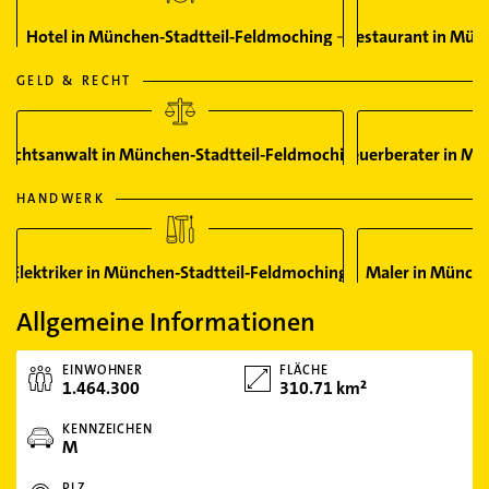
Hotel in München-Stadtteil-Feldmoching
Restaurant in Mün
GELD & RECHT
Rechtsanwalt in München-Stadtteil-Feldmoching
Steuerberater in Mü
HANDWERK
Elektriker in München-Stadtteil-Feldmoching
Maler in Münche
Allgemeine Informationen
EINWOHNER
FLÄCHE
1.464.300
310.71 km²
KENNZEICHEN
M
PLZ