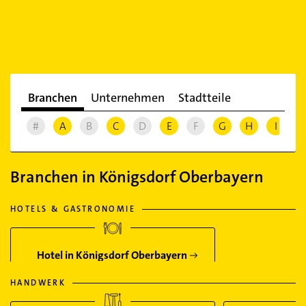
Branchen
Unternehmen
Stadtteile
#
A
B
C
D
E
F
G
H
I
J
Branchen in Königsdorf Oberbayern
HOTELS & GASTRONOMIE
Hotel in Königsdorf Oberbayern
HANDWERK