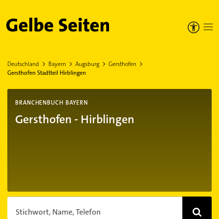
Gelbe Seiten
Deutschland
Bayern
Augsburg
Gersthofen
Gersthofen Stadtteil Hirblingen
BRANCHENBUCH BAYERN
Gersthofen - Hirblingen
Stichwort, Name, Telefon