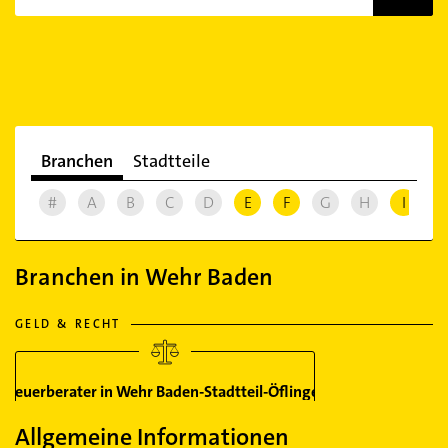
Branchen
Stadtteile
#
A
B
C
D
E
F
G
H
I
J
Branchen in Wehr Baden
GELD & RECHT
Steuerberater in Wehr Baden-Stadtteil-Öflingen
Allgemeine Informationen