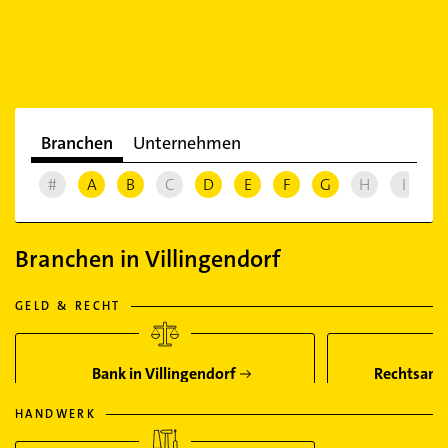
Branchen
Unternehmen
#
A
B
C
D
E
F
G
H
I
J
Branchen in Villingendorf
GELD & RECHT
Bank in Villingendorf
Rechtsanwa
HANDWERK