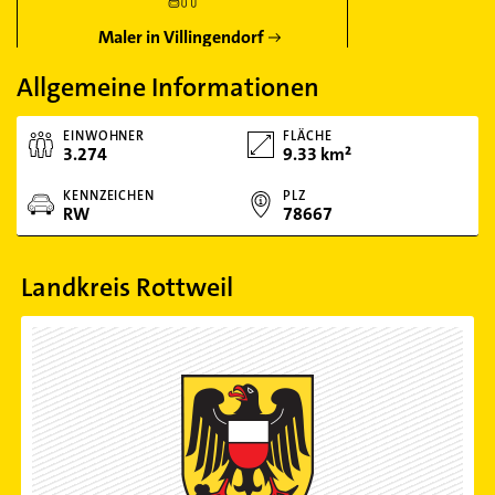
Maler in Villingendorf
Allgemeine Informationen
EINWOHNER
FLÄCHE
3.274
9.33 km²
KENNZEICHEN
PLZ
RW
78667
Landkreis Rottweil