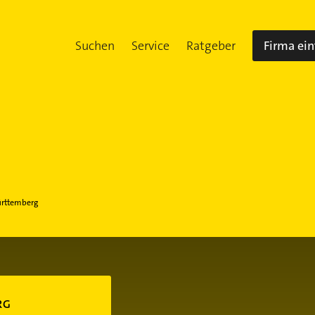
Suchen
Service
Ratgeber
Firma ei
ürttemberg
RG