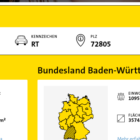
KENNZEICHEN
PLZ
RT
72805
Bundesland Baden-Würt
R
EINW
1095
FLÄCH
km²
3574
Mehr erfa