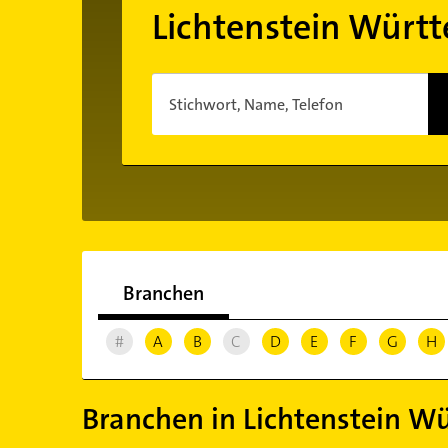
Lichtenstein Würt
Stichwort, Name, Telefon
Branchen
#
A
B
C
D
E
F
G
H
Branchen in Lichtenstein W