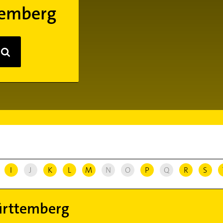
temberg
I
J
K
L
M
N
O
P
Q
R
S
ürttemberg