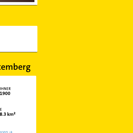
temberg
OHNER
1900
E
8.3 km²
hren