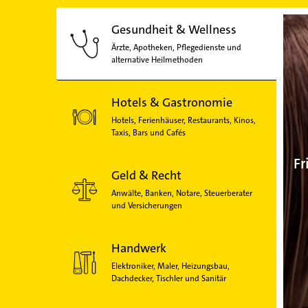
Gesundheit & Wellness
Ärzte, Apotheken, Pflegedienste und
alternative Heilmethoden
Hotels & Gastronomie
Hotels, Ferienhäuser, Restaurants, Kinos,
Taxis, Bars und Cafés
Fr
Geld & Recht
Anwälte, Banken, Notare, Steuerberater
und Versicherungen
Handwerk
Elektroniker, Maler, Heizungsbau,
Dachdecker, Tischler und Sanitär