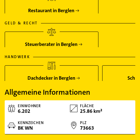
Restaurant in Berglen
GELD & RECHT
Steuerberater in Berglen
HANDWERK
Dachdecker in Berglen
Schre
Allgemeine Informationen
EINWOHNER
FLÄCHE
6.202
25.86 km²
KENNZEICHEN
PLZ
BK WN
73663