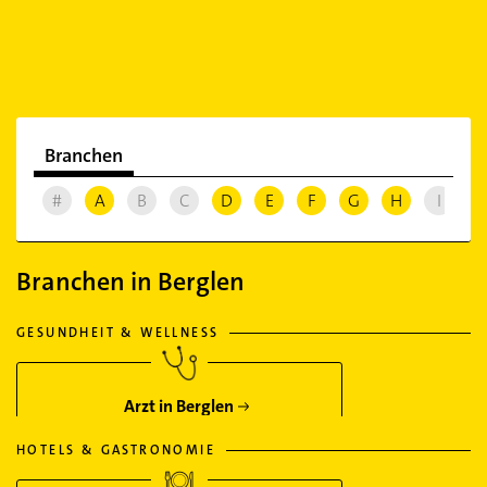
Branchen
#
A
B
C
D
E
F
G
H
I
J
Branchen in Berglen
GESUNDHEIT & WELLNESS
Arzt in Berglen
HOTELS & GASTRONOMIE