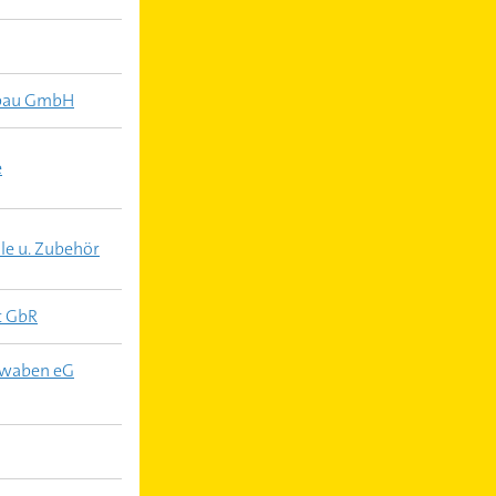
sbau GmbH
e
le u. Zubehör
t GbR
hwaben eG