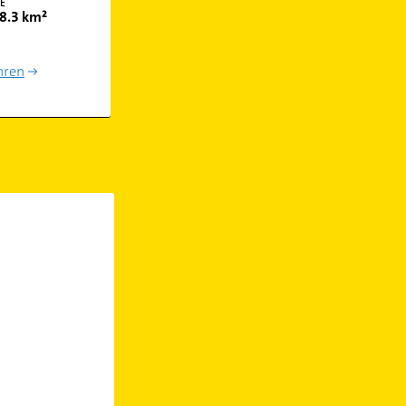
E
8.3 km²
hren