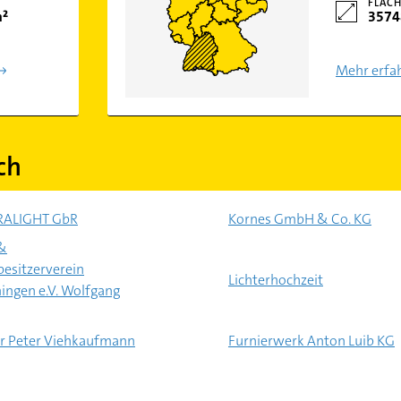
FLÄCH
m²
3574
Mehr erfa
ch
RALIGHT GbR
Kornes GmbH & Co. KG
&
esitzerverein
Lichterhochzeit
gen e.V. Wolfgang
r Peter Viehkaufmann
Furnierwerk Anton Luib KG