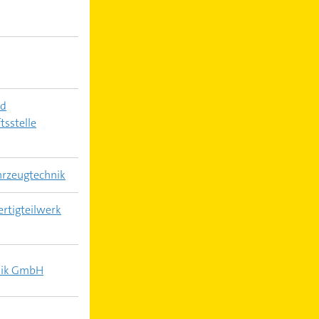
nd
tsstelle
rzeugtechnik
rtigteilwerk
hnik GmbH