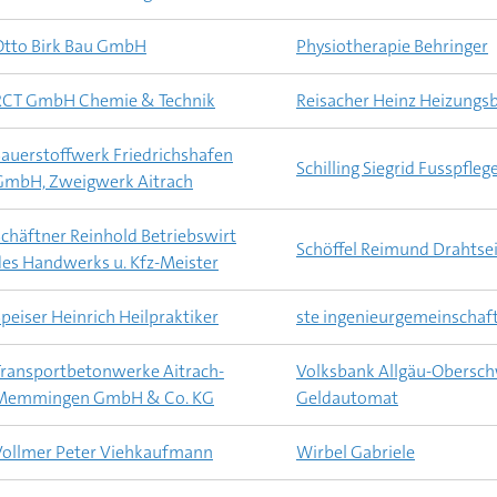
Otto Birk Bau GmbH
Physiotherapie Behringer
RCT GmbH Chemie & Technik
Reisacher Heinz Heizung
Sauerstoffwerk Friedrichshafen
Schilling Siegrid Fusspfleg
GmbH, Zweigwerk Aitrach
Schäftner Reinhold Betriebswirt
Schöffel Reimund Drahtsei
des Handwerks u. Kfz-Meister
peiser Heinrich Heilpraktiker
ste ingenieurgemeinschaf
Transportbetonwerke Aitrach-
Volksbank Allgäu-Obersc
Memmingen GmbH & Co. KG
Geldautomat
Vollmer Peter Viehkaufmann
Wirbel Gabriele