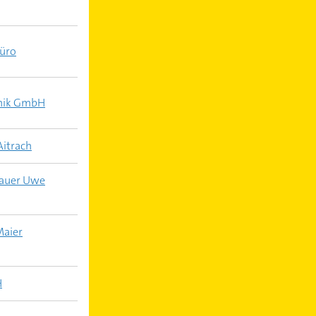
büro
hnik GmbH
Aitrach
nauer Uwe
Maier
H