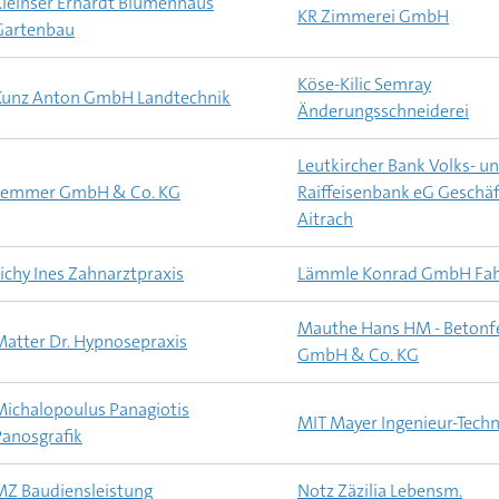
Kleinser Erhardt Blumenhaus
KR Zimmerei GmbH
Gartenbau
Köse-Kilic Semray
Kunz Anton GmbH Landtechnik
Änderungsschneiderei
Leutkircher Bank Volks- u
Lemmer GmbH & Co. KG
Raiffeisenbank eG Geschäf
Aitrach
ichy Ines Zahnarztpraxis
Lämmle Konrad GmbH Fah
Mauthe Hans HM - Betonfe
Matter Dr. Hypnosepraxis
GmbH & Co. KG
Michalopoulus Panagiotis
MIT Mayer Ingenieur-Tec
Panosgrafik
MZ Baudiensleistung
Notz Zäzilia Lebensm.