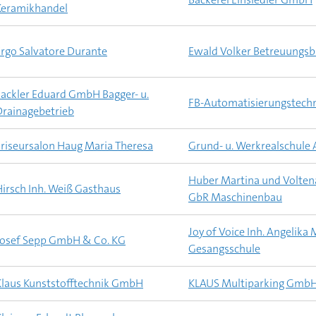
Keramikhandel
Ergo Salvatore Durante
Ewald Volker Betreuungs
Fackler Eduard GmbH Bagger- u.
FB-Automatisierungstec
Drainagebetrieb
Friseursalon Haug Maria Theresa
Grund- u. Werkrealschule 
Huber Martina und Volte
Hirsch Inh. Weiß Gasthaus
GbR Maschinenbau
Joy of Voice Inh. Angelika 
Josef Sepp GmbH & Co. KG
Gesangsschule
Klaus Kunststofftechnik GmbH
KLAUS Multiparking Gmb