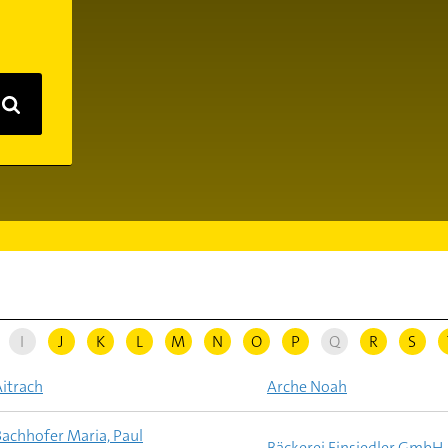
I
J
K
L
M
N
O
P
Q
R
S
Aitrach
Arche Noah
Bachhofer Maria, Paul
Bäckerei Einsiedler GmbH