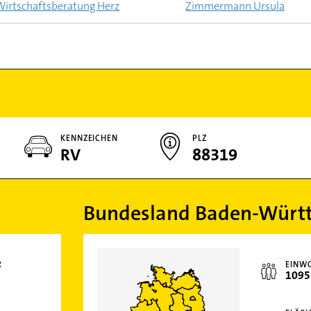
Wirtschaftsberatung Herz
Zimmermann Ursula
KENNZEICHEN
PLZ
RV
88319
Bundesland Baden-Würt
R
EINW
1095