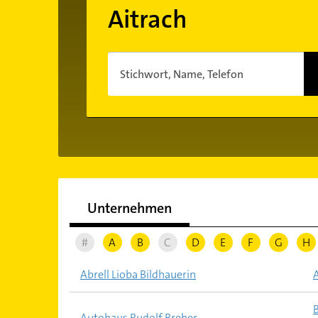
Aitrach
Stichwort, Name, Telefon
Unternehmen
#
A
B
C
D
E
F
G
H
Abrell Lioba Bildhauerin
Autohaus Rudolf Breher