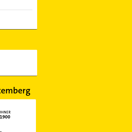
temberg
OHNER
1900