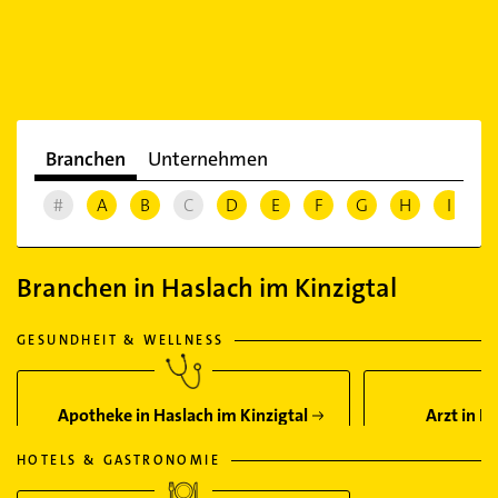
Branchen
Unternehmen
#
A
B
C
D
E
F
G
H
I
J
Branchen in Haslach im Kinzigtal
GESUNDHEIT & WELLNESS
Apotheke in Haslach im Kinzigtal
Arzt in H
HOTELS & GASTRONOMIE