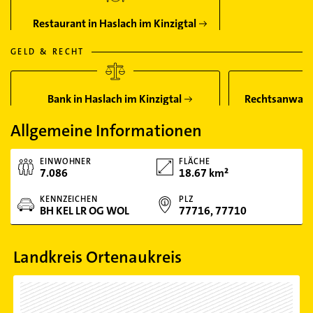
Restaurant in Haslach im Kinzigtal
GELD & RECHT
Bank in Haslach im Kinzigtal
Rechtsanwalt 
Allgemeine Informationen
EINWOHNER
FLÄCHE
7.086
18.67 km²
KENNZEICHEN
PLZ
BH KEL LR OG WOL
77716, 77710
Landkreis Ortenaukreis