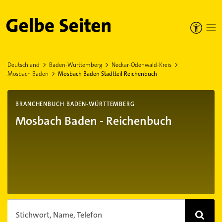
Gelbe Seiten
Deutschland
Baden-Württemberg
Neckar-Odenwald-Kreis
Mosbach Baden
Mosbach Baden Stadtteil Reichenbuch
BRANCHENBUCH BADEN-WÜRTTEMBERG
Mosbach Baden - Reichenbuch
Stichwort, Name, Telefon