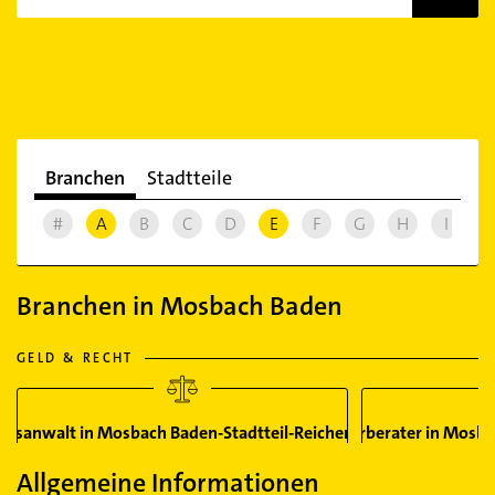
Branchen
Stadtteile
#
A
B
C
D
E
F
G
H
I
J
Branchen in Mosbach Baden
GELD & RECHT
htsanwalt in Mosbach Baden-Stadtteil-Reichenbuch
Steuerberater in Mosba
Allgemeine Informationen