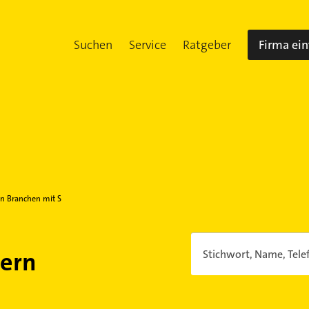
Suchen
Service
Ratgeber
Firma ei
n Branchen mit S
dern
Stichwort, Name, Tele