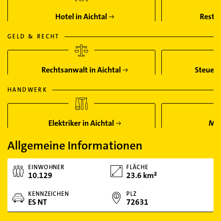
Hotel in Aichtal
Restau
GELD & RECHT
Rechtsanwalt in Aichtal
Steuerb
HANDWERK
Elektriker in Aichtal
Mal
Allgemeine Informationen
EINWOHNER
FLÄCHE
10.129
23.6 km²
KENNZEICHEN
PLZ
ES NT
72631