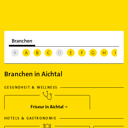
Branchen
#
A
B
C
D
E
F
G
H
I
J
Branchen in Aichtal
GESUNDHEIT & WELLNESS
Friseur in Aichtal
HOTELS & GASTRONOMIE