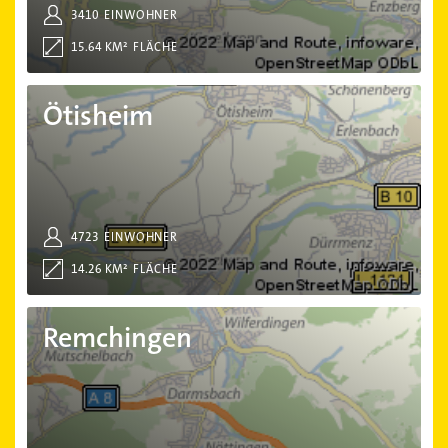
3410
EINWOHNER
15.64 KM²
FLÄCHE
Ötisheim
Ötisheim
4723
EINWOHNER
14.26 KM²
FLÄCHE
Remchingen
Remchingen