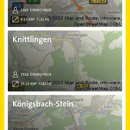
2985
EINWOHNER
8.63 KM²
FLÄCHE
Knittlingen
Knittlingen
7928
EINWOHNER
26.33 KM²
FLÄCHE
Königsbach-Stein
Königsbach-Stein