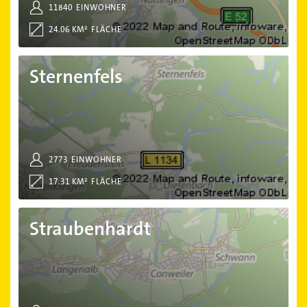
11840
EINWOHNER
24.06 KM²
FLÄCHE
Sternenfels
Sternenfels
2773
EINWOHNER
17.31 KM²
FLÄCHE
Straubenhardt
Straubenhardt