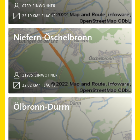
6759
EINWOHNER
23.19 KM²
FLÄCHE
Niefern-Öschelbronn
Niefern-Öschelbronn
11975
EINWOHNER
22.02 KM²
FLÄCHE
Ölbronn-Dürrn
Ölbronn-Dürrn