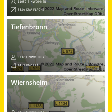
11052
EINWOHNER
33.08 KM²
FLÄCHE
Tiefenbronn
Tiefenbronn
5332
EINWOHNER
14.78 KM²
FLÄCHE
Wiernsheim
Wiernsheim