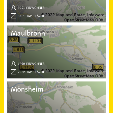
9951
EINWOHNER
33.71 KM²
FLÄCHE
Maulbronn
Maulbronn
6490
EINWOHNER
25.44 KM²
FLÄCHE
Mönsheim
Mönsheim