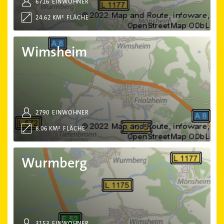
6716
EINWOHNER
24.62 KM²
FLÄCHE
Wimsheim
Wimsheim
2790
EINWOHNER
8.06 KM²
FLÄCHE
Wurmberg
Wurmberg
3153
EINWOHNER