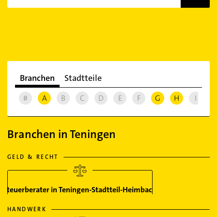
Branchen
Stadtteile
#
A
B
C
D
E
F
G
H
I
J
Branchen in Teningen
GELD & RECHT
Steuerberater in Teningen-Stadtteil-Heimbach
HANDWERK