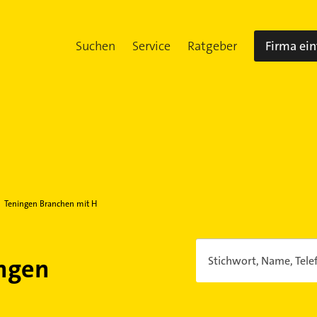
Suchen
Service
Ratgeber
Firma ei
Teningen Branchen mit H
ingen
Stichwort, Name, Tele