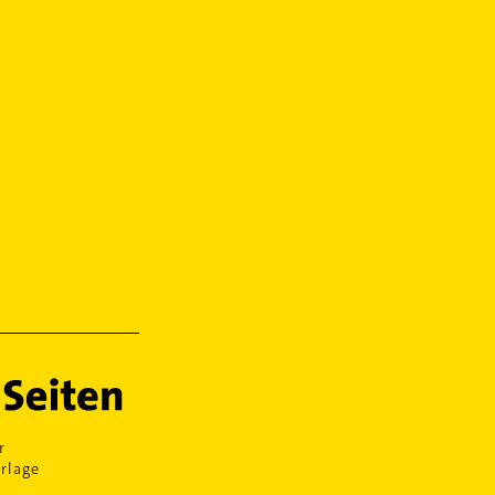
r
rlage