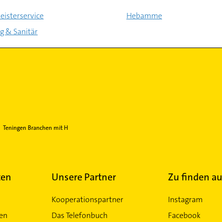
isterservice
Hebamme
g & Sanitär
Teningen Branchen mit H
ten
Unsere Partner
Zu finden au
Kooperationspartner
Instagram
ten
Das Telefonbuch
Facebook