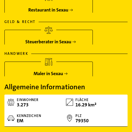
Restaurant in Sexau
GELD & RECHT
Steuerberater in Sexau
HANDWERK
Maler in Sexau
Allgemeine Informationen
EINWOHNER
FLÄCHE
3.273
16.29 km²
KENNZEICHEN
PLZ
EM
79350