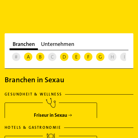
Branchen
Unternehmen
#
A
B
C
D
E
F
G
H
I
J
Branchen in Sexau
GESUNDHEIT & WELLNESS
Friseur in Sexau
HOTELS & GASTRONOMIE