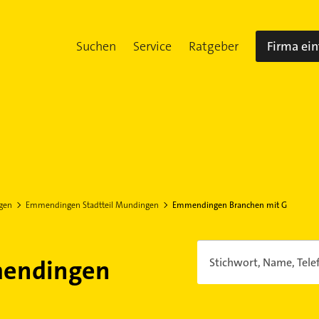
Suchen
Service
Ratgeber
Firma ei
gen
Emmendingen Stadtteil Mundingen
Emmendingen Branchen mit G
mendingen
Stichwort, Name, Tele