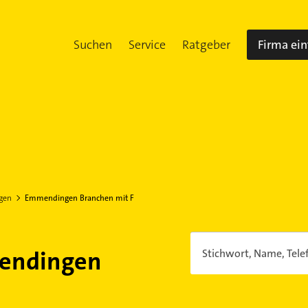
Suchen
Service
Ratgeber
Firma ei
gen
Emmendingen Branchen mit F
mendingen
Stichwort, Name, Tele