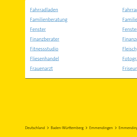
Fahrradladen
Fahrra
Familienberatung
Famili
Fenster
Fenste
Finanzberater
Finanz
Fitnessstudio
Fleisc
Fliesenhandel
Fotogr
Frauenarzt
Friseur
Deutschland
Baden-Württemberg
Emmendingen
Emmendin