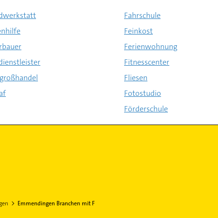
dwerkstatt
Fahrschule
enhilfe
Feinkost
rbauer
Ferienwohnung
dienstleister
Fitnesscenter
hgroßhandel
Fliesen
af
Fotostudio
Förderschule
gen
Emmendingen Branchen mit F