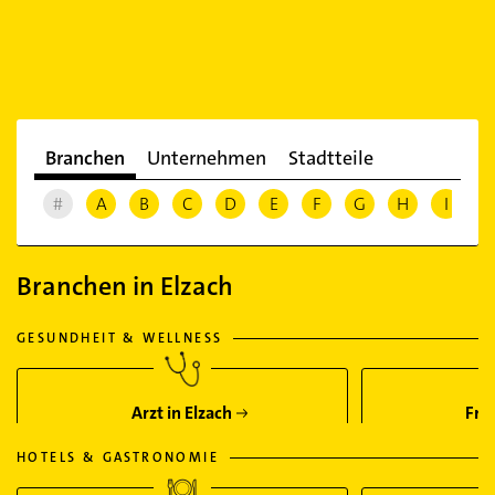
Branchen
Unternehmen
Stadtteile
#
A
B
C
D
E
F
G
H
I
J
Branchen in Elzach
GESUNDHEIT & WELLNESS
Arzt in Elzach
Fris
HOTELS & GASTRONOMIE