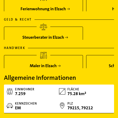
Ferienwohnung in Elzach
Hot
GELD & RECHT
Steuerberater in Elzach
HANDWERK
Maler in Elzach
Schre
Allgemeine Informationen
EINWOHNER
FLÄCHE
7.259
75.28 km²
KENNZEICHEN
PLZ
EM
79215, 79212