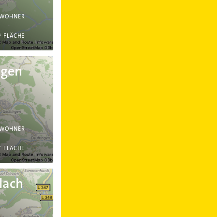
NWOHNER
²
FLÄCHE
ngen
NWOHNER
²
FLÄCHE
lach