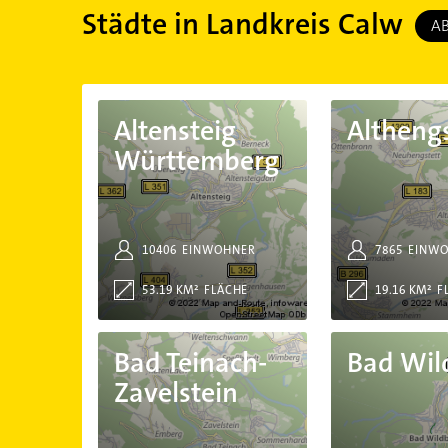
Städte in Landkreis Calw
A
Altensteig Württemberg
Althengstett
Altensteig
Althengs
Württemberg
10406
EINWOHNER
7865
EINW
53.19 KM²
FLÄCHE
19.16 KM²
F
Bad Teinach-Zavelstein
Bad Wildbad
Bad Teinach-
Bad Wil
Zavelstein