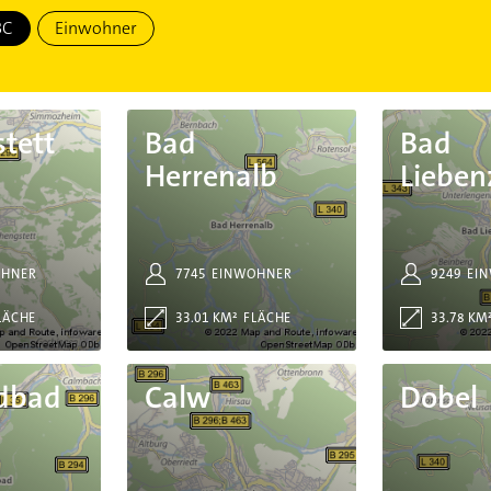
BC
Einwohner
Bad Herrenalb
Bad Liebenzell
tett
Bad
Bad
Herrenalb
Lieben
OHNER
7745
EINWOHNER
9249
EI
LÄCHE
33.01 KM²
FLÄCHE
33.78 KM
Calw
Dobel
dbad
Calw
Dobel