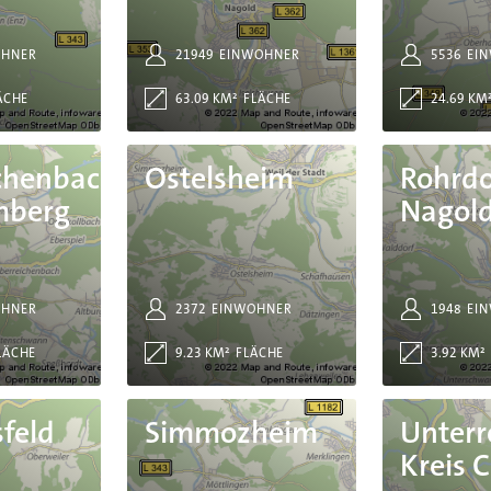
OHNER
21949
EINWOHNER
5536
EI
ÄCHE
63.09 KM²
FLÄCHE
24.69 KM
mberg
Ostelsheim
Rohrdorf bei Nagold
chenbach
Ostelsheim
Rohrdo
mberg
Nagol
OHNER
2372
EINWOHNER
1948
EI
LÄCHE
9.23 KM²
FLÄCHE
3.92 KM²
Simmozheim
Unterreichenbach Krei
feld
Simmozheim
Unterr
Kreis 