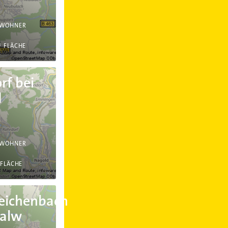
NWOHNER
²
FLÄCHE
rf bei
d
NWOHNER
FLÄCHE
s Calw
eichenbach
Calw