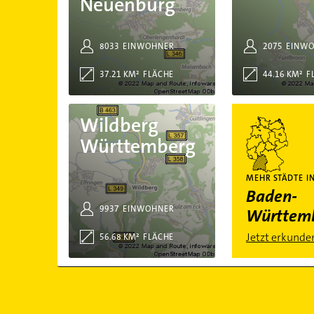
Neuenbürg
8033
EINWOHNER
2075
EINW
37.21 KM²
FLÄCHE
44.16 KM²
F
Wildberg Württemberg
Mehr Städte in 
Wildberg
Württemberg
MEHR STÄDTE I
Baden-
9937
EINWOHNER
Württem
Jetzt erkunde
56.68 KM²
FLÄCHE