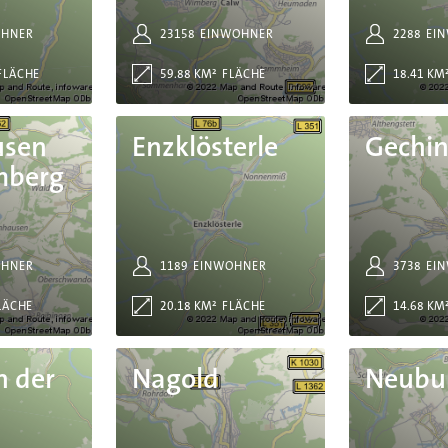
OHNER
23158
EINWOHNER
2288
EI
FLÄCHE
59.88 KM²
FLÄCHE
18.41 KM
Enzklösterle
Gechingen
usen
Enzklösterle
Gechi
mberg
OHNER
1189
EINWOHNER
3738
EI
LÄCHE
20.18 KM²
FLÄCHE
14.68 KM
Nagold
Neubulach
n der
Nagold
Neubu