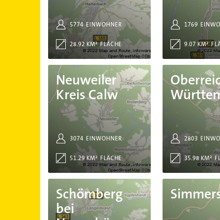
5774
EINWOHNER
1769
EINW
28.92 KM²
FLÄCHE
9.07 KM²
FL
Neuweiler Kreis Calw
Oberreichenbach Württe
Neuweiler
Oberrei
Kreis Calw
Württe
3074
EINWOHNER
2803
EINW
51.29 KM²
FLÄCHE
35.98 KM²
F
Schömberg bei Neuenbürg
Simmersfeld
Schömberg
Simmers
bei