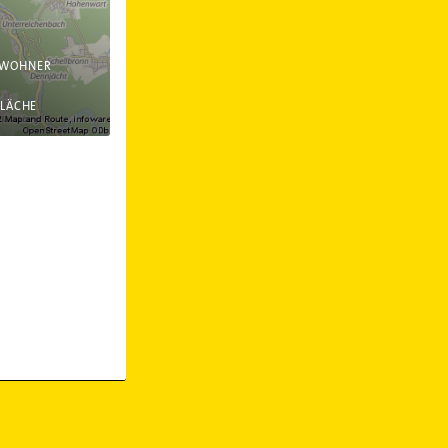
NWOHNER
FLÄCHE