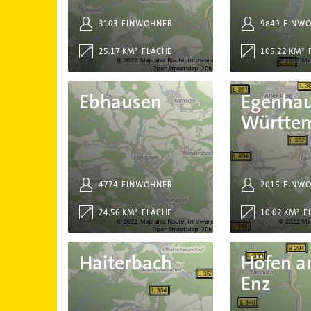
3103
EINWOHNER
9849
EINW
25.17 KM²
FLÄCHE
105.22 KM²
Ebhausen
Egenhausen Württemberg
Ebhausen
Egenha
Württe
4774
EINWOHNER
2015
EINW
24.56 KM²
FLÄCHE
10.02 KM²
F
Haiterbach
Höfen an der Enz
Haiterbach
Höfen a
Enz