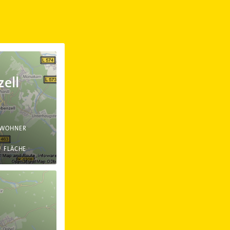
zell
NWOHNER
²
FLÄCHE