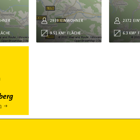
OHNER
2939
EINWOHNER
2372
EI
LÄCHE
9.51 KM²
FLÄCHE
6.3 KM²
Baden-Württemberg
N
berg
n