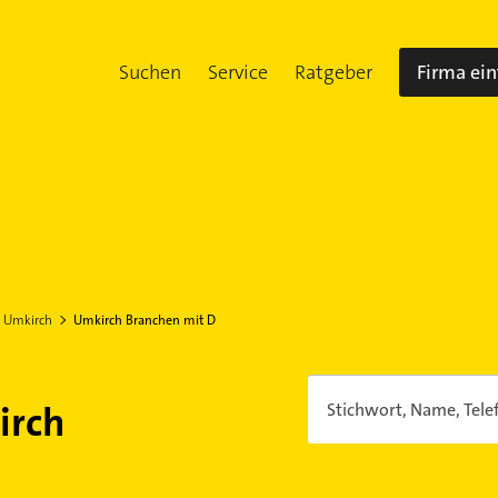
Suchen
Service
Ratgeber
Firma ei
Umkirch
Umkirch Branchen mit D
irch
Stichwort, Name, Tele