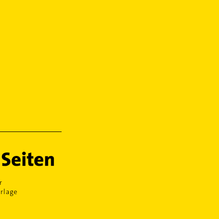
r
rlage