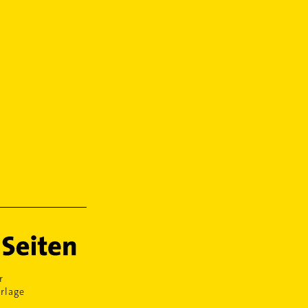
r
rlage