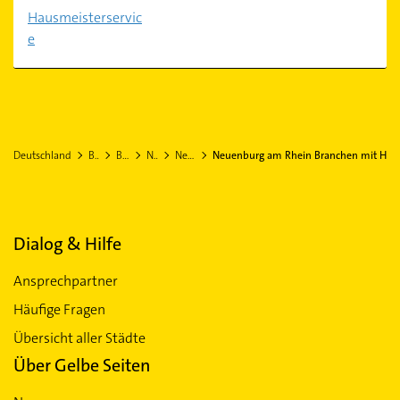
Hausmeisterservic
e
Deutschland
Baden-Württemberg
Breisgau-Hochschwarzwald
Neuenburg am Rhein
Neuenburg am Rhein Stadtteil Grißheim
Neuenburg am Rhein Branchen mit H
Dialog & Hilfe
Ansprechpartner
Häufige Fragen
Übersicht aller Städte
Über Gelbe Seiten