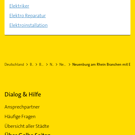
Elektriker
Elektro Reparatur
Elektroinstallation
Deutschland
Baden-Württemberg
Breisgau-Hochschwarzwald
Neuenburg am Rhein
Neuenburg am Rhein Stadtteil Grißheim
Neuenburg am Rhein Branchen mit E
Dialog & Hilfe
Ansprechpartner
Häufige Fragen
Übersicht aller Städte