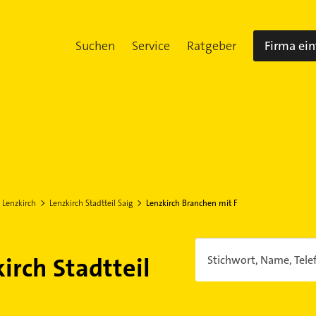
Suchen
Service
Ratgeber
Firma ei
Lenzkirch
Lenzkirch Stadtteil Saig
Lenzkirch Branchen mit F
irch Stadtteil
Stichwort, Name, Tele