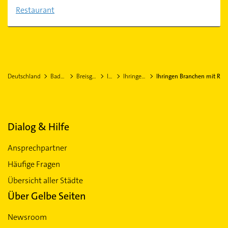
Restaurant
Deutschland
Baden-Württemberg
Breisgau-Hochschwarzwald
Ihringen
Ihringen Stadtteil Wasenweiler
Ihringen Branchen mit R
Dialog & Hilfe
Ansprechpartner
Häufige Fragen
Übersicht aller Städte
Über Gelbe Seiten
Newsroom