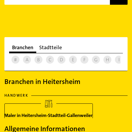
Branchen
Stadtteile
#
A
B
C
D
E
F
G
H
I
J
Branchen in Heitersheim
HANDWERK
Maler in Heitersheim-Stadtteil-Gallenweiler
Allgemeine Informationen