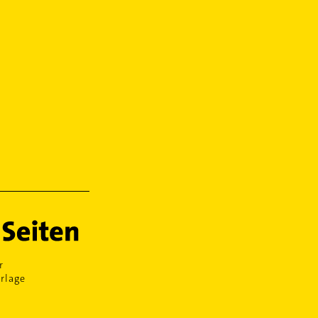
r
rlage