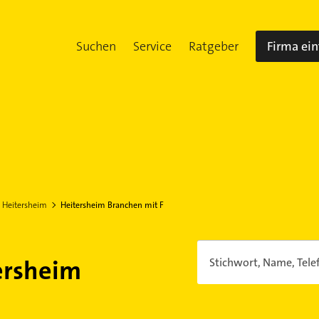
Suchen
Service
Ratgeber
Firma ei
Heitersheim
Heitersheim Branchen mit F
ersheim
Stichwort, Name, Tele