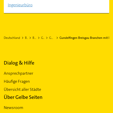
Ingenieurbüro
Deutschland
Baden-Württemberg
Breisgau-Hochschwarzwald
Gundelfingen Breisgau
Gundelfingen Breisgau Stadtteil Wildtal
Gundelfingen Breisgau Branchen mit I
Dialog & Hilfe
Ansprechpartner
Häufige Fragen
Übersicht aller Städte
Über Gelbe Seiten
Newsroom