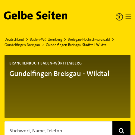
Gelbe Seiten
Deutschland
Baden-Württemberg
Breisgau-Hochschwarzwald
Gundelfingen Breisgau
Gundelfingen Breisgau Stadtteil Wildtal
BRANCHENBUCH BADEN-WÜRTTEMBERG
Gundelfingen Breisgau - Wildtal
Stichwort, Name, Telefon