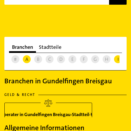
Branchen
Stadtteile
#
A
B
C
D
E
F
G
H
I
J
Branchen in Gundelfingen Breisgau
GELD & RECHT
erberater in Gundelfingen Breisgau-Stadtteil-Wildtal
Allgemeine Informationen