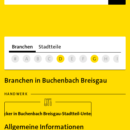
Branchen
Stadtteile
#
A
B
C
D
E
F
G
H
I
J
Branchen in Buchenbach Breisgau
HANDWERK
ecker in Buchenbach Breisgau-Stadtteil-Unteribental
Allgemeine Informationen