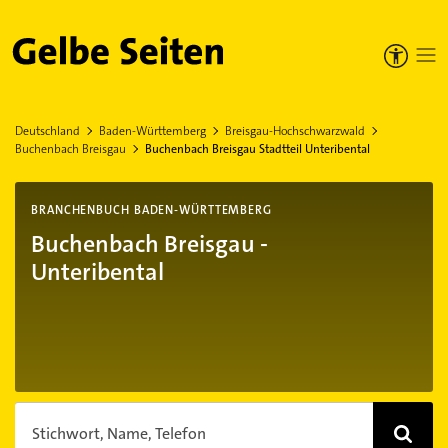
Gelbe Seiten
Deutschland
Baden-Württemberg
Breisgau-Hochschwarzwald
Buchenbach Breisgau
Buchenbach Breisgau Stadtteil Unteribental
BRANCHENBUCH BADEN-WÜRTTEMBERG
Buchenbach Breisgau -
Unteribental
Stichwort, Name, Telefon