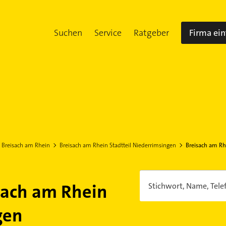
Suchen
Service
Ratgeber
Firma ei
Breisach am Rhein
Breisach am Rhein Stadtteil Niederrimsingen
Breisach am Rh
sach am Rhein
Stichwort, Name, Tele
gen