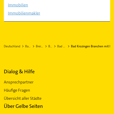
Immobilien
Immobilienmakler
Deutschland
Baden-Württemberg
Breisgau-Hochschwarzwald
Bad Krozingen
Bad Krozingen Stadtteil Biengen
Bad Krozingen Branchen mit I
Dialog & Hilfe
Ansprechpartner
Häufige Fragen
Übersicht aller Städte
Über Gelbe Seiten