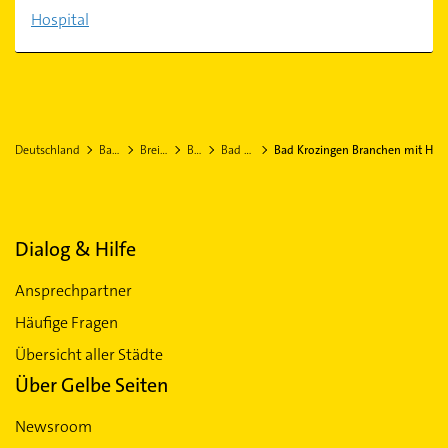
Hospital
Deutschland
Baden-Württemberg
Breisgau-Hochschwarzwald
Bad Krozingen
Bad Krozingen Stadtteil Biengen
Bad Krozingen Branchen mit H
Dialog & Hilfe
Ansprechpartner
Häufige Fragen
Übersicht aller Städte
Über Gelbe Seiten
Newsroom