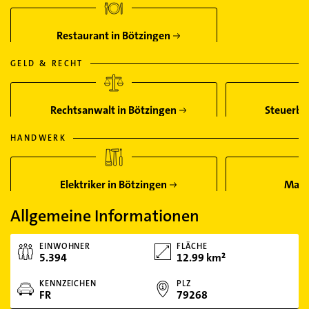
Restaurant in Bötzingen
GELD & RECHT
Rechtsanwalt in Bötzingen
Steuerber
HANDWERK
Elektriker in Bötzingen
Maler
Allgemeine Informationen
EINWOHNER
FLÄCHE
5.394
12.99 km²
KENNZEICHEN
PLZ
FR
79268