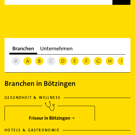
Branchen
Unternehmen
#
A
B
C
D
E
F
G
H
I
J
Branchen in Bötzingen
GESUNDHEIT & WELLNESS
Friseur in Bötzingen
HOTELS & GASTRONOMIE