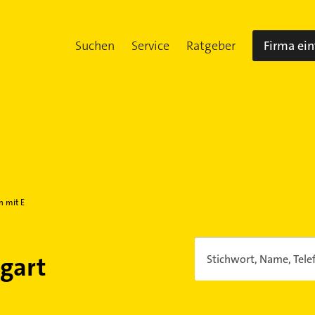
Suchen
Service
Ratgeber
Firma ei
n mit E
tgart
Stichwort, Name, Tele