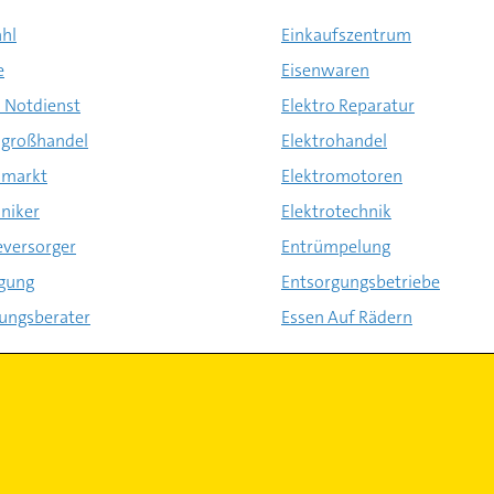
ahl
Einkaufszentrum
e
Eisenwaren
o Notdienst
Elektro Reparatur
ogroßhandel
Elektrohandel
omarkt
Elektromotoren
oniker
Elektrotechnik
eversorger
Entrümpelung
gung
Entsorgungsbetriebe
ungsberater
Essen Auf Rädern