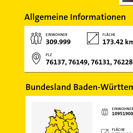
Allgemeine Informationen
EINWOHNER
FLÄCHE
309.999
173.42 k
PLZ
Bundesland Baden-Württe
EINWOHNE
1095190
FLÄCHE