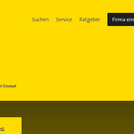
Suchen
Service
Ratgeber
Firma ei
il Oststadt
RG