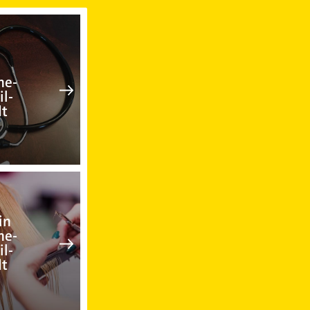
-Stadtteil-Oststadt
Arzt in Karlsruhe-Stadtteil-Ostst
he-
il-
dt
Friseur in Karlsruhe-Stadtteil-Ost
in
he-
il-
dt