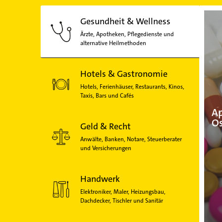
Gesundheit & Wellness
Ärzte, Apotheken, Pflegedienste und
alternative Heilmethoden
Hotels & Gastronomie
Hotels, Ferienhäuser, Restaurants, Kinos,
Taxis, Bars und Cafés
Ap
Os
Geld & Recht
Anwälte, Banken, Notare, Steuerberater
und Versicherungen
Handwerk
Elektroniker, Maler, Heizungsbau,
Dachdecker, Tischler und Sanitär