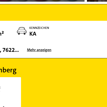
KENNZEICHEN
m²
KA
76137, 76149, 76131, 76228, 76229, 76133, 76187, 76139, 76227, 76185, 76135, 76189, 76199, 76050
Mehr anzeigen
mberg
R
0