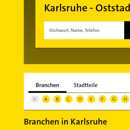
Karlsruhe - Oststad
Stichwort, Name, Telefon
Branchen
Stadtteile
#
A
B
C
D
E
F
G
H
Branchen in Karlsruhe