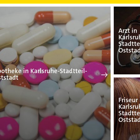
Apotheke in Karlsruhe
Arzt in
Karlsru
Stadtte
Oststa
otheke in Karlsruhe-Stadtteil-
tstadt
Friseur 
Karlsru
Stadtte
Oststa