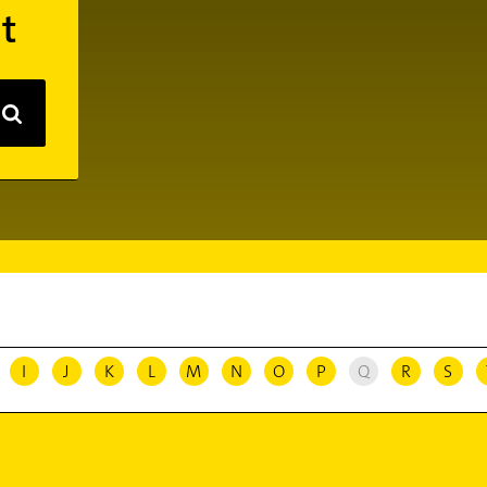
t
I
J
K
L
M
N
O
P
Q
R
S