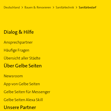
EINWOHNER
FLÄCHE
2.158.130,00
16.202,40 km²
Deutschland
Bauen & Renovieren
Sanitärtechnik
Sanitärbedarf
Norderstedt
Lübeck
Mölln Lau
Erfurt
Ilmenau Thüringen
Sanitärbedarf in Schleswig-Holstein
Dialog & Hilfe
Ansprechpartner
Häufige Fragen
Übersicht aller Städte
Über Gelbe Seiten
Newsroom
App von Gelbe Seiten
Gelbe Seiten für Messenger
Gelbe Seiten Alexa Skill
Unsere Partner